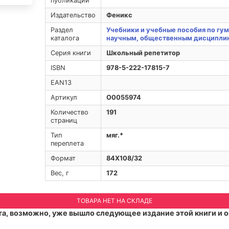
публикации
Издательство
Феникс
Раздел
Учебники и учебные пособия по гу
каталога
научным, общественным дисципли
Серия книги
Школьный репетитор
ISBN
978-5-222-17815-7
EAN13
Артикул
O0055974
Количество
191
страниц
Тип
мяг.*
переплета
Формат
84Х108/32
Вес, г
172
ТОВАРА НЕТ НА СКЛАДЕ
а, возможно, уже вышло следующее издание этой книги и о