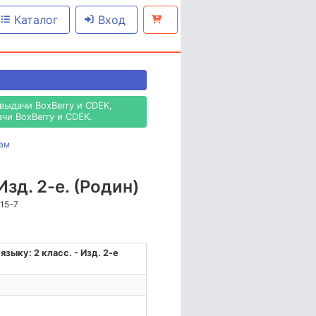
Каталог
Вход
выдачи BoxBerry и CDEK,
чи BoxBerry и CDEK.
нам
зд. 2-е. (Родин)
815-7
зыку: 2 класс. - Изд. 2-е