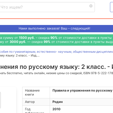
Нами выполнено
заказов! Ваш – следующий!
на сумму от
1500 руб.
– скидка
90%
от стоимости доставки в пункты 
мму от
3000 руб.
— скидка
99%
от стоимости доставки в пункты выда
особия по гуманитарным, естественно- научным, общественным дисципли
у языку: 2 класс. - Изд.…
ения по русскому языку: 2 класс. - И
ачать бесплатно, читать онлайн, низкие цены со скидкой, ISBN 978-5-222-17
Название
Правила и упражнения по русскому я
книги
Автор
Родин
Год
2010