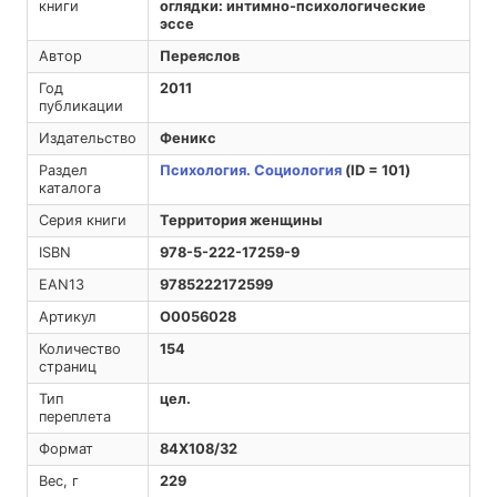
книги
оглядки: интимно-психологические
эссе
Автор
Переяслов
Год
2011
публикации
Издательство
Феникс
Раздел
Психология. Социология
(ID = 101)
каталога
Серия книги
Территория женщины
ISBN
978-5-222-17259-9
EAN13
9785222172599
Артикул
O0056028
Количество
154
страниц
Тип
цел.
переплета
Формат
84Х108/32
Вес, г
229