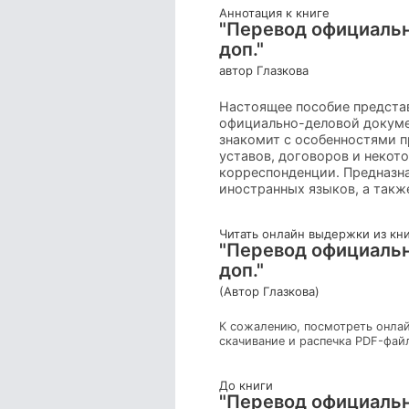
Аннотация к книге
"Перевод официально
доп."
автор Глазкова
Настоящее пособие представ
официально-деловой докумен
знакомит с особенностями п
уставов, договоров и некот
корреспонденции. Предназна
иностранных языков, а такж
Читать онлайн выдержки из кн
"Перевод официально
доп."
(Автор Глазкова)
К сожалению, посмотреть онлай
скачивание и распечка PDF-фай
До книги
"Перевод официально