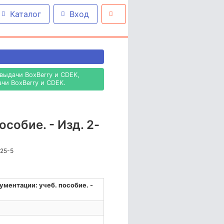
Каталог
Вход
выдачи BoxBerry и CDEK,
чи BoxBerry и CDEK.
собие. - Изд. 2-
525-5
ментации: учеб. пособие. -