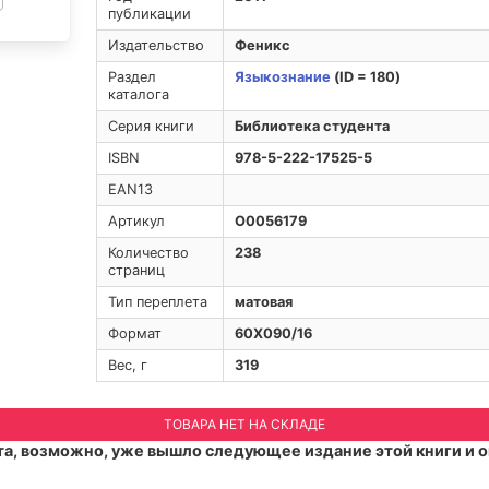
публикации
Издательство
Феникс
Раздел
Языкознание
(ID = 180)
каталога
Серия книги
Библиотека студента
ISBN
978-5-222-17525-5
EAN13
Артикул
O0056179
Количество
238
страниц
Тип переплета
матовая
Формат
60Х090/16
Вес, г
319
ТОВАРА НЕТ НА СКЛАДЕ
а, возможно, уже вышло следующее издание этой книги и о