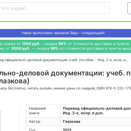
Нами выполнено
заказов! Ваш – следующий!
на сумму от
1500 руб.
– скидка
90%
от стоимости доставки в пункты 
мму от
3000 руб.
— скидка
99%
от стоимости доставки в пункты выда
д официально-деловой документации: учеб. пособие. - Изд. 2-е, испр. и…
ьно-деловой документации: учеб. по
Глазкова)
ачать бесплатно, читать онлайн, низкие цены со скидкой, ISBN 978-5-222-17
Название
Перевод официально-деловой доку
книги
Изд. 2-е, испр. и доп.
Автор
Глазкова
Год
2011