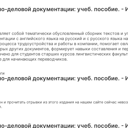
-деловой документации: учеб. пособие. - Из
ляет собой тематически обусловленный сборник текстов и у
тации с английского языка на русский и с русского языка на
роцесса трудоустройства и работы в компании, помогает ов
орых других документов, формирует навыки составления и пе
чено для студентов старших курсов лингвистических факульт
е для начинающих переводчиков.
иги
-деловой документации: учеб. пособие. - Из
н и прочитать отрывки из этого издания на нашем сайте сейчас нево
л.
-деловой документации: учеб. пособие. - Из