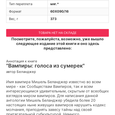
Тип переплета
мяг.*
Формат
60Х090/16
Вес, г
373
ТОВАРА НЕТ НА СКЛАДЕ
Посмотрите, пожалуйста, возможно, уже вышло
следующее издание этой книги и оно здесь
представлено:
Аннотация к книге
"Вампиры: голоса из сумерек"
автор Беланджер
Имя вампира Мишель Беланджер известно во всем
мире - как Сообществам Вампиров, так и всем
интересующимся удивительным, скрытым от всеобщих
взглядов миром вампиров. Для написания данной
антологии Мишель Беланджер убедила более 20
настоящих ныне живущих вампиров нарушить кодекс
молчания, приподнять завесу тайны над своей
притягательной субкультурой. Немного