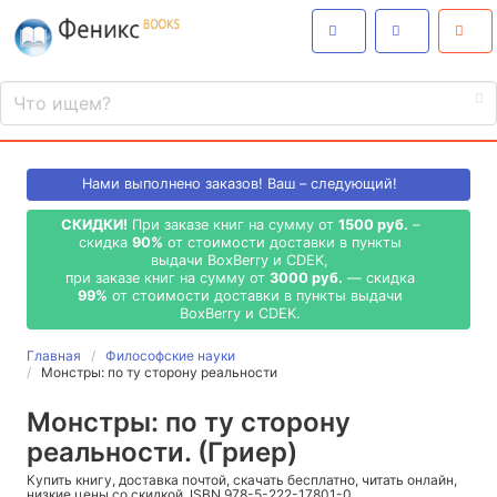
Нами выполнено
заказов! Ваш – следующий!
СКИДКИ!
При заказе книг на сумму от
1500 руб.
–
скидка
90%
от стоимости доставки в пункты
выдачи BoxBerry и CDEK,
при заказе книг на сумму от
3000 руб.
— скидка
99%
от стоимости доставки в пункты выдачи
BoxBerry и CDEK.
Главная
Философские науки
Монстры: по ту сторону реальности
Монстры: по ту сторону
реальности. (Гриер)
Купить книгу, доставка почтой, скачать бесплатно, читать онлайн,
низкие цены со скидкой, ISBN 978-5-222-17801-0