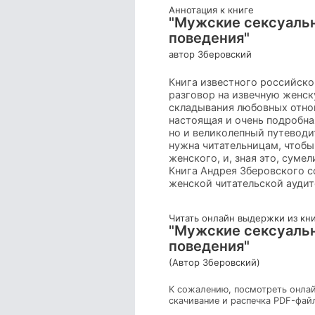
Аннотация к книге
"Мужские сексуальн
поведения"
автор Зберовский
Книга известного российско
разговор на извечную женску
складывания любовных отнош
настоящая и очень подробна
но и великолепный путеводи
нужна читательницам, чтобы
женского, и, зная это, сум
Книга Андрея Зберовского с
женской читательской ауди
Читать онлайн выдержки из кн
"Мужские сексуальн
поведения"
(Автор Зберовский)
К сожалению, посмотреть онлай
скачивание и распечка PDF-фай