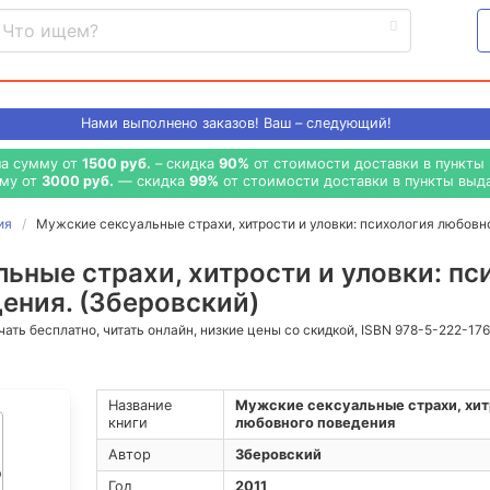
Нами выполнено
заказов! Ваш – следующий!
на сумму от
1500 руб.
– скидка
90%
от стоимости доставки в пункты 
мму от
3000 руб.
— скидка
99%
от стоимости доставки в пункты выда
ия
Мужские сексуальные страхи, хитрости и уловки: психология любовн
ьные страхи, хитрости и уловки: пс
ения. (Зберовский)
ачать бесплатно, читать онлайн, низкие цены со скидкой, ISBN 978-5-222-17
Название
Мужские сексуальные страхи, хитр
книги
любовного поведения
Автор
Зберовский
Год
2011