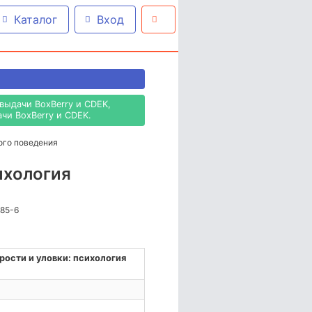
Каталог
Вход
выдачи BoxBerry и CDEK,
чи BoxBerry и CDEK.
ого поведения
ихология
685-6
ости и уловки: психология