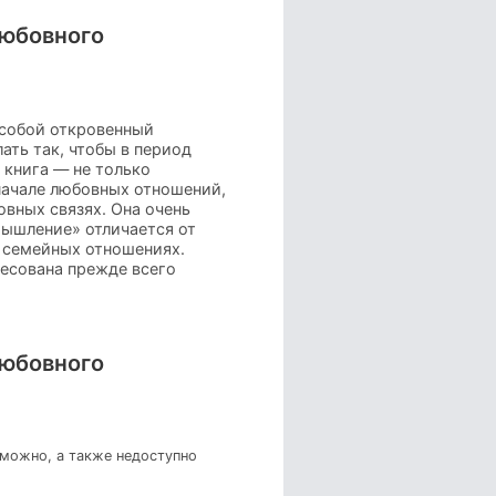
любовного
 собой откровенный
лать так, чтобы в период
 книга — не только
начале любовных отношений,
вных связях. Она очень
мышление» отличается от
и семейных отношениях.
есована прежде всего
любовного
зможно, а также недоступно