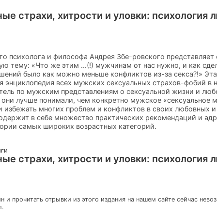
ые страхи, хитрости и уловки: психология 
го психолога и философа Андрея Збе-ровского представляет
ю тему: «Что же этим ...(!) мужчинам от нас нужно, и как сде
ений было как можно меньше конфликтов из-за секса?!» Эта
я энциклопедия всех мужских сексуальных страхов-фобий в 
тель по мужским представлениям о сексуальной жизни и любо
 они лучше понимали, чем конкретно мужское «сексуальное 
ели избежать многих проблем и конфликтов в своих любовных 
одержит в себе множество практических рекомендаций и адр
тории самых широких возрастных категорий.
иги
ые страхи, хитрости и уловки: психология 
н и прочитать отрывки из этого издания на нашем сайте сейчас нево
л.