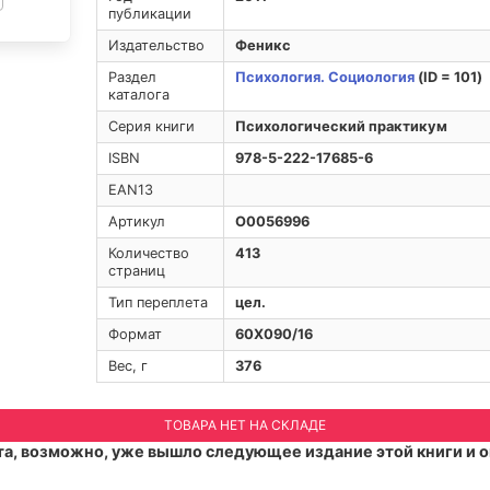
публикации
Издательство
Феникс
Раздел
Психология. Социология
(ID = 101)
каталога
Серия книги
Психологический практикум
ISBN
978-5-222-17685-6
EAN13
Артикул
O0056996
Количество
413
страниц
Тип переплета
цел.
Формат
60Х090/16
Вес, г
376
ТОВАРА НЕТ НА СКЛАДЕ
а, возможно, уже вышло следующее издание этой книги и о