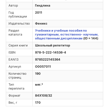
Автор
Гиндлина
Год
2011
публикации
Издательство
Феникс
Раздел
Учебники и учебные пособия по
каталога
гуманитарным, естественно- научным,
общественным дисциплинам
(ID = 144)
Серия книги
Школьный репетитор
ISBN
978-5-222-14536-4
EAN13
9785222145364
Артикул
O0057011
Количество
190
страниц
Тип
мяг.*
переплета
Формат
84Х108/32
Вес, г
170