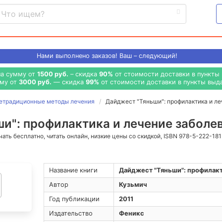
Нами выполнено
заказов! Ваш – следующий!
на сумму от
1500 руб.
– скидка
90%
от стоимости доставки в пункты 
мму от
3000 руб.
— скидка
99%
от стоимости доставки в пункты выда
етрадиционные методы лечения
Дайджест "Тяньши": профилактика и л
и": профилактика и лечение заболев
ачать бесплатно, читать онлайн, низкие цены со скидкой, ISBN 978-5-222-18
Название книги
Дайджест "Тяньши": профилакт
Автор
Кузьмич
Год публикации
2011
Издательство
Феникс