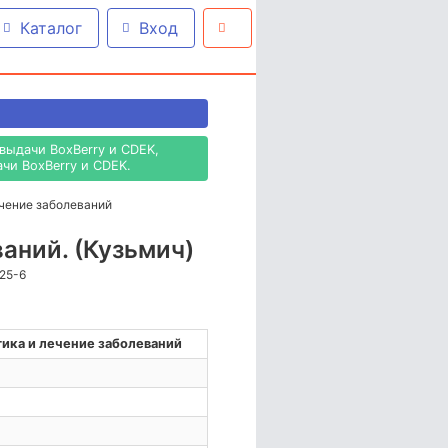
Каталог
Вход
выдачи BoxBerry и CDEK,
чи BoxBerry и CDEK.
ечение заболеваний
аний. (Кузьмич)
125-6
ика и лечение заболеваний