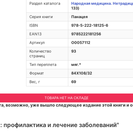
Раздел каталога
Народная медицина. Нетрадиц
133)
Серия книги
Панацея
ISBN
978-5-222-18125-6
EAN13
9785222181256
Артикул
O0057112
Количество
93
страниц
Тип переплета
мяг.*
Формат
84Х108/32
Вес, г
69
ТОВАРА НЕТ НА СКЛАДЕ
а, возможно, уже вышло следующее издание этой книги и о
: профилактика и лечение заболеваний"