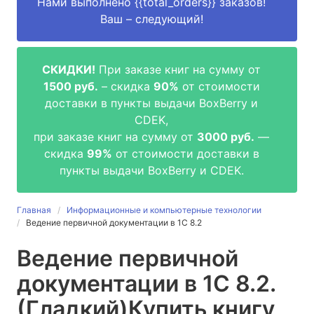
Нами выполнено
{{total_orders}}
заказов!
Ваш – следующий!
СКИДКИ!
При заказе книг на сумму от
1500 руб.
– скидка
90%
от стоимости
доставки в пункты выдачи BoxBerry и
CDEK,
при заказе книг на сумму от
3000 руб.
—
скидка
99%
от стоимости доставки в
пункты выдачи BoxBerry и CDEK.
Главная
Информационные и компьютерные технологии
Ведение первичной документации в 1С 8.2
Ведение первичной
документации в 1С 8.2.
(Гладкий)
Купить книгу,