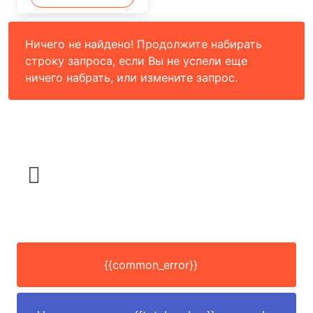
Ничего не найдено! Продолжите набирать
строку запроса, если Вы не успели еще
ничего набрать, или измените запрос.
{{common_error}}