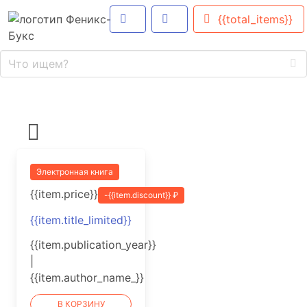
{{total_items}}
Электронная книга
{{item.price}}
-{{item.discount}} ₽
{{item.title_limited}}
{{item.publication_year}}
|
{{item.author_name_}}
В КОРЗИНУ