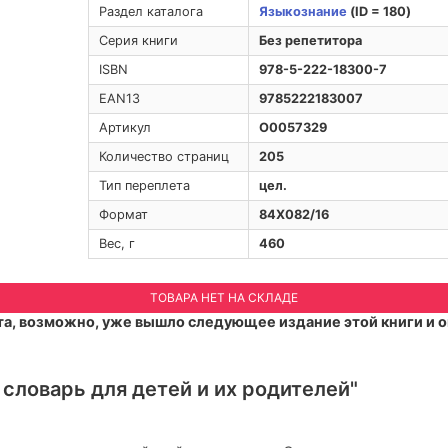
Раздел каталога
Языкознание
(ID = 180)
Серия книги
Без репетитора
ISBN
978-5-222-18300-7
EAN13
9785222183007
Артикул
O0057329
Количество страниц
205
Тип переплета
цел.
Формат
84Х082/16
Вес, г
460
ТОВАРА НЕТ НА СКЛАДЕ
а, возможно, уже вышло следующее издание этой книги и о
 словарь для детей и их родителей"