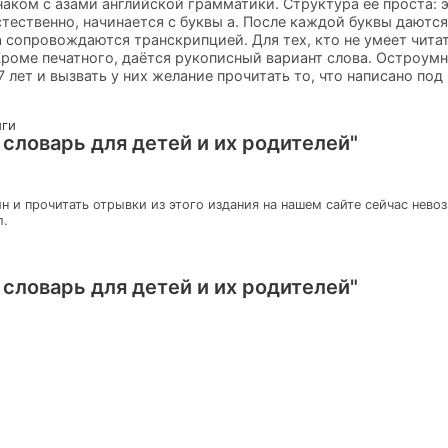
знаком с азами английской грамматики. Структура ее проста: 
естественно, начинается с буквы а. После каждой буквы даютс
ва сопровождаются транскрипцией. Для тех, кто не умеет чита
Кроме печатного, даётся рукописный вариант слова. Остроу
 лет и вызвать у них желание прочитать то, что написано под
иги
 словарь для детей и их родителей"
н и прочитать отрывки из этого издания на нашем сайте сейчас нево
л.
 словарь для детей и их родителей"