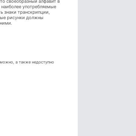
это своеобразный алфавит в
я наиболее употребляемые
ть знаки транскрипции,
мные рисунки должны
 ними.
зможно, а также недоступно