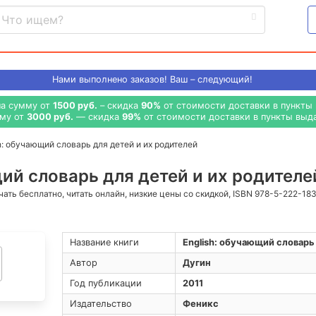
Нами выполнено
заказов! Ваш – следующий!
на сумму от
1500 руб.
– скидка
90%
от стоимости доставки в пункты 
мму от
3000 руб.
— скидка
99%
от стоимости доставки в пункты выда
h: обучающий словарь для детей и их родителей
ий словарь для детей и их родителей
ачать бесплатно, читать онлайн, низкие цены со скидкой, ISBN 978-5-222-18
Название книги
English: обучающий словарь
Автор
Дугин
Год публикации
2011
Издательство
Феникс