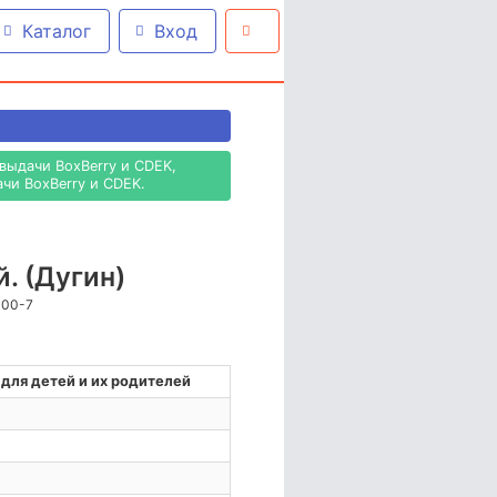
Каталог
Вход
выдачи BoxBerry и CDEK,
чи BoxBerry и CDEK.
. (Дугин)
300-7
 для детей и их родителей