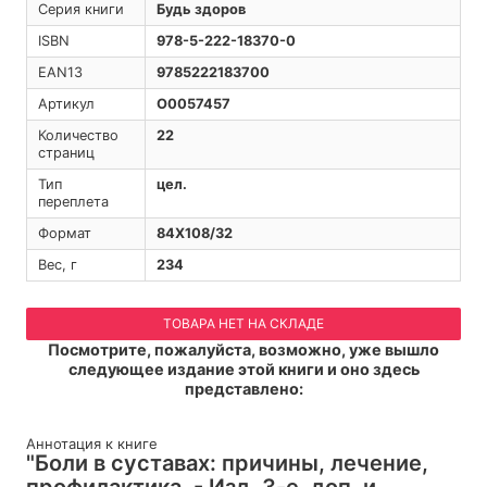
Серия книги
Будь здоров
ISBN
978-5-222-18370-0
EAN13
9785222183700
Артикул
O0057457
Количество
22
страниц
Тип
цел.
переплета
Формат
84Х108/32
Вес, г
234
ТОВАРА НЕТ НА СКЛАДЕ
Посмотрите, пожалуйста, возможно, уже вышло
следующее издание этой книги и оно здесь
представлено:
Аннотация к книге
"Боли в суставах: причины, лечение,
профилактика. - Изд. 3-е, доп. и