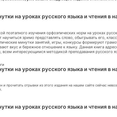
тки на уроках русского языка и чтения в н
ой поэтапного изучения орфоэпических норм на уроках русск
т научиться зримо представлять слово, обыгрывать его, клас
эпические минутки занятий, игры, конкурсы формируют грамо
ают вкус и бережное отношение к языку. Данная книга адрес
м, всем интересующимся методикой преподавания русского я
иги
тки на уроках русского языка и чтения в н
н и прочитать отрывки из этого издания на нашем сайте сейчас нево
л.
тки на уроках русского языка и чтения в н