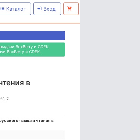
Каталог
Вход
выдачи BoxBerry и CDEK,
чи BoxBerry и CDEK.
чтения в
623-7
усского языка и чтения в