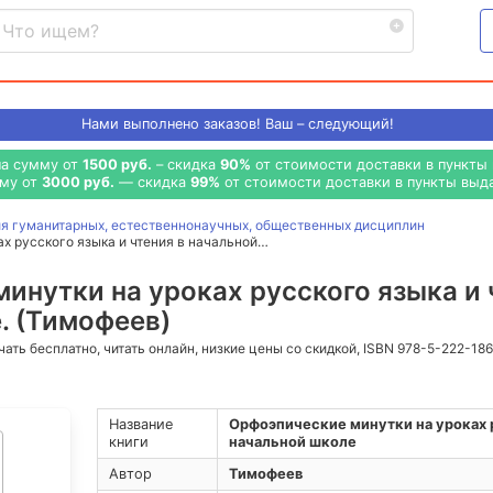
Нами выполнено
заказов! Ваш – следующий!
на сумму от
1500 руб.
– скидка
90%
от стоимости доставки в пункты 
мму от
3000 руб.
— скидка
99%
от стоимости доставки в пункты выда
я гуманитарных, естественнонаучных, общественных дисциплин
х русского языка и чтения в начальной…
инутки на уроках русского языка и 
. (Тимофеев)
ачать бесплатно, читать онлайн, низкие цены со скидкой, ISBN 978-5-222-18
Название
Орфоэпические минутки на уроках р
книги
начальной школе
Автор
Тимофеев