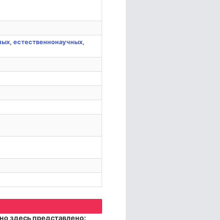
ых, естественнонаучных,
но здесь представлено: