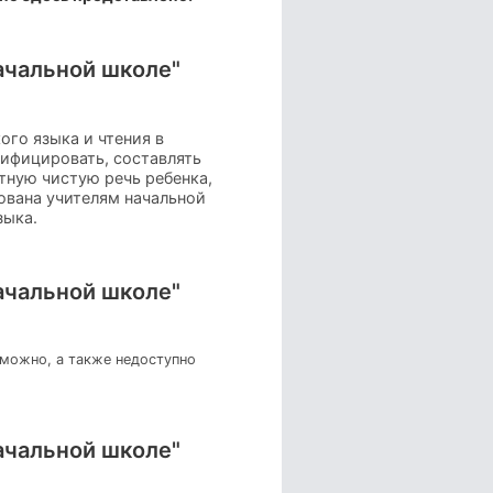
ачальной школе"
ого языка и чтения в
сифицировать, составлять
тную чистую речь ребенка,
ована учителям начальной
зыка.
ачальной школе"
зможно, а также недоступно
ачальной школе"