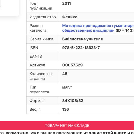
Год
2011
публикации
Издательство
Феникс
Раздел
Методика преподавания гуманитарн
каталога
общественных дисциплин
(ID = 143)
Серия книги
Библиотека учителя
ISBN
978-5-222-18623-7
EAN13
Артикул
O0057529
Количество
45
страниц
Тип
мяг.*
переплета
Формат
84Х108/32
Вес, г
136
ТОВАРА НЕТ НА СКЛАДЕ
а, возможно, уже вышло следующее издание этой книги и о