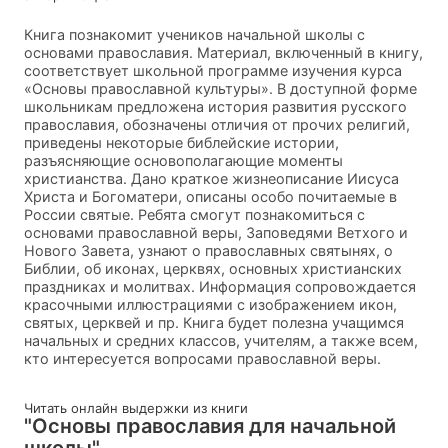
Книга познакомит учеников начальной школы с
основами православия. Материал, включенный в книгу,
соответствует школьной программе изучения курса
«Основы православной культуры». В доступной форме
школьникам предложена история развития русского
православия, обозначены отличия от прочих религий,
приведены некоторые библейские истории,
разъясняющие основополагающие моменты
христианства. Дано краткое жизнеописание Иисуса
Христа и Богоматери, описаны особо почитаемые в
России святые. Ребята смогут познакомиться с
основами православной веры, Заповедями Ветхого и
Нового Завета, узнают о православных святынях, о
Библии, об иконах, церквях, основных христианских
праздниках и молитвах. Информация сопровождается
красочными иллюстрациями с изображением икон,
святых, церквей и пр. Книга будет полезна учащимся
начальных и средних классов, учителям, а также всем,
кто интересуется вопросами православной веры.
Читать онлайн выдержки из книги
"Основы православия для начальной
школы"