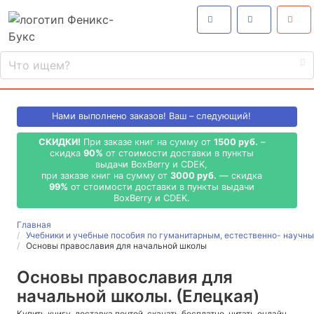
Нами выполнено
заказов! Ваш – следующий!
СКИДКИ!
При заказе книг на сумму от
1500 руб.
–
скидка
90%
от стоимости доставки в пункты
выдачи BoxBerry и CDEK,
при заказе книг на сумму от
3000 руб.
— скидка
99%
от стоимости доставки в пункты выдачи
BoxBerry и CDEK.
Главная
Учебники и учебные пособия по гуманитарным, естественно- науч
Основы православия для начальной школы
Основы православия для
начальной школы. (Елецкая)
Купить книгу, доставка почтой, скачать бесплатно, читать онлайн,