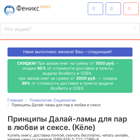
Нами выполнено
заказов! Ваш – следующий!
СКИДКИ!
При заказе книг на сумму от
1500 руб.
–
скидка
90%
от стоимости доставки в пункты
выдачи BoxBerry и CDEK,
при заказе книг на сумму от
3000 руб.
— скидка
99%
от стоимости доставки в пункты выдачи
BoxBerry и CDEK.
Главная
Психология. Социология
Принципы Далай-ламы для пар в любви и сексе
Принципы Далай-ламы для пар
в любви и сексе. (Кёле)
Купить книгу, доставка почтой, скачать бесплатно, читать онлайн,
низкие цены со скидкой, ISBN 978-5-222-17995-6