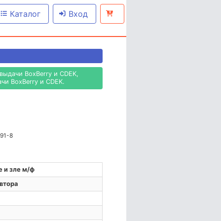
Каталог
Вход
выдачи BoxBerry и CDEK,
чи BoxBerry и CDEK.
991-8
 и зле м/ф
автора