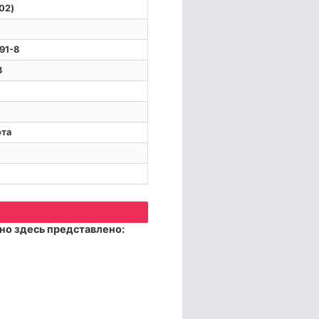
102)
91-8
8
ота
но здесь представлено: