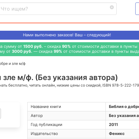
Нами выполнено
заказов! Ваш – следующий!
на сумму от
1500 руб.
– скидка
90%
от стоимости доставки в пункты 
мму от
3000 руб.
— скидка
99%
от стоимости доставки в пункты выда
обре и зле м/ф
 зле м/ф. (Без указания автора)
ачать бесплатно, читать онлайн, низкие цены со скидкой, ISBN 978-5-222-17
Название книги
Библия о добре
Автор
Без указания 
Год публикации
2011
Издательство
Феникс