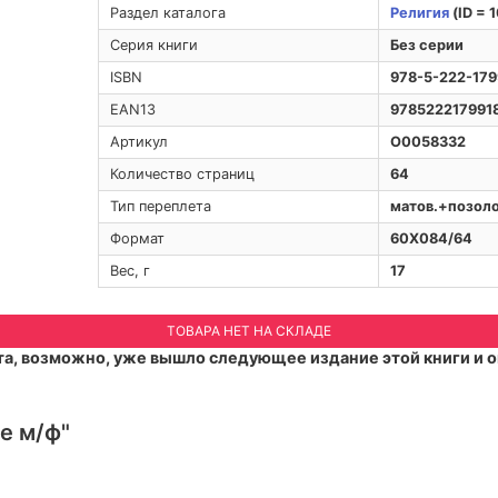
Раздел каталога
Религия
(ID = 
Серия книги
Без серии
ISBN
978-5-222-179
EAN13
978522217991
Артикул
O0058332
Количество страниц
64
Тип переплета
матов.+позол
Формат
60Х084/64
Вес, г
17
ТОВАРА НЕТ НА СКЛАДЕ
а, возможно, уже вышло следующее издание этой книги и о
ле м/ф"