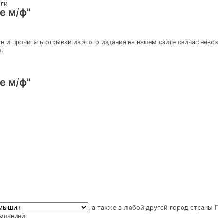
иги
ле м/ф"
н и прочитать отрывки из этого издания на нашем сайте сейчас нево
л.
ле м/ф"
, а также в любой другой город страны
мпанией.