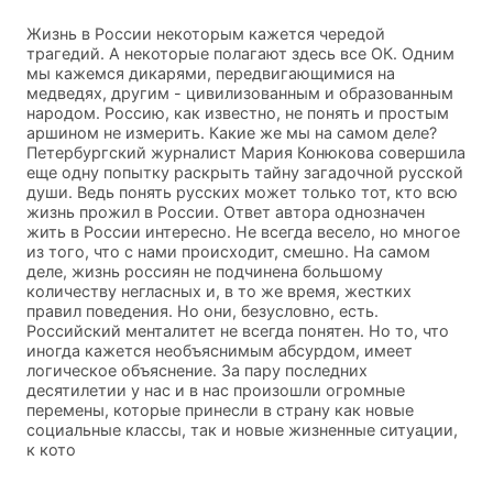
Жизнь в России некоторым кажется чередой
трагедий. А некоторые полагают здесь все ОК. Одним
мы кажемся дикарями, передвигающимися на
медведях, другим - цивилизованным и образованным
народом. Россию, как известно, не понять и простым
аршином не измерить. Какие же мы на самом деле?
Петербургский журналист Мария Конюкова совершила
еще одну попытку раскрыть тайну загадочной русской
души. Ведь понять русских может только тот, кто всю
жизнь прожил в России. Ответ автора однозначен
жить в России интересно. Не всегда весело, но многое
из того, что с нами происходит, смешно. На самом
деле, жизнь россиян не подчинена большому
количеству негласных и, в то же время, жестких
правил поведения. Но они, безусловно, есть.
Российский менталитет не всегда понятен. Но то, что
иногда кажется необъяснимым абсурдом, имеет
логическое объяснение. За пару последних
десятилетии у нас и в нас произошли огромные
перемены, которые принесли в страну как новые
социальные классы, так и новые жизненные ситуации,
к кото