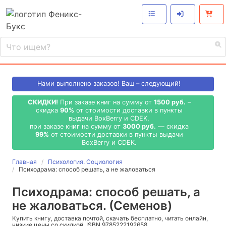
Нами выполнено
заказов! Ваш – следующий!
СКИДКИ!
При заказе книг на сумму от
1500 руб.
–
скидка
90%
от стоимости доставки в пункты
выдачи BoxBerry и CDEK,
при заказе книг на сумму от
3000 руб.
— скидка
99%
от стоимости доставки в пункты выдачи
BoxBerry и CDEK.
Главная
Психология. Социология
Психодрама: способ решать, а не жаловаться
Психодрама: способ решать, а
не жаловаться. (Семенов)
Купить книгу, доставка почтой, скачать бесплатно, читать онлайн,
низкие цены со скидкой, ISBN 9785222192658