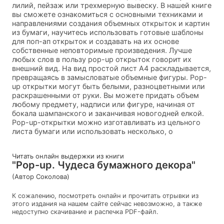
лилий, пейзаж или трехмерную вывеску. В нашей книге
вы сможете ознакомиться с основными техниками и
направлениями создания объемных открыток и картин
из бумаги, научитесь использовать готовые шаблоны
для поп-ап открыток и создавать на их основе
собственные неповторимые произведения. Лучше
любых слов в пользу рор-uр открыток говорит их
внешний вид. На вид простой лист А4 раскладывается,
превращаясь в замысловатые объемные фигуры. Рор-
uр открытки могут быть белыми, разноцветными или
раскрашенными от руки. Вы можете придать объем
любому предмету, надписи или фигуре, начиная от
бокала шампанского и заканчивая новогодней елкой.
Рор-uр-открытки можно изготавливать из цельного
листа бумаги или использовать несколько, о
Читать онлайн выдержки из книги
"Pop-up. Чудеса бумажного декора"
(Автор Соколова)
К сожалению, посмотреть онлайн и прочитать отрывки из
этого издания на нашем сайте сейчас невозможно, а также
недоступно скачивание и распечка PDF-файл.