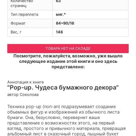
Количество
63
страниц
Тип переплета
мяг.*
Формат
84*90/16
Вес, г
146
ТОВАРА НЕТ НА СКЛАДЕ
Посмотрите, пожалуйста, возможно, уже вышло
следующее издание этой книги и оно здесь
представлено:
Аннотация к книге
"Pop-up. Чудеса бумажного декора"
автор Соколова
Техника рор-uр (поп-ап) подразумевает создание
объемных фигур и изображений из обычного листа
бумаги. Она, безусловно, перевернет ваше
представление о возможностях этого, на первый
взгляд, простого и привычного материала, превращая
альбомный лист в сказочный город, пышный букет