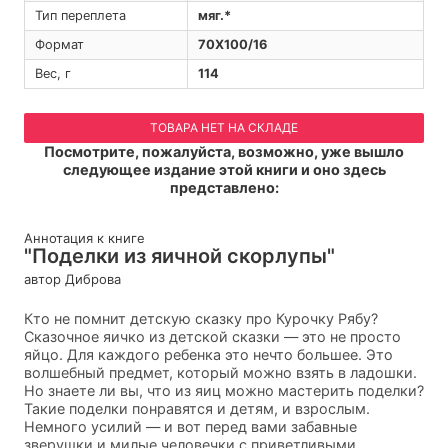
Тип переплета
мяг.*
Формат
70Х100/16
Вес, г
114
ТОВАРА НЕТ НА СКЛАДЕ
Посмотрите, пожалуйста, возможно, уже вышло
следующее издание этой книги и оно здесь
представлено:
Аннотация к книге
"Поделки из яичной скорлупы"
автор Диброва
Кто не помнит детскую сказку про Курочку Рябу?
Сказочное яичко из детской сказки — это не просто
яйцо. Для каждого ребенка это нечто большее. Это
волшебный предмет, который можно взять в ладошки.
Но знаете ли вы, что из яиц можно мастерить поделки?
Такие поделки понравятся и детям, и взрослым.
Немного усилий — и вот перед вами забавные
зверушки и милые человечки с приветливыми