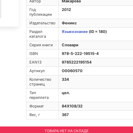
Автор
Макарова
Год
2012
публикации
Издательство
Феникс
Раздел
Языкознание
(ID = 180)
каталога
Серия книги
Словари
ISBN
978-5-222-19515-4
EAN13
9785222195154
Артикул
O0060570
Количество
334
страниц
Тип
цел.
переплета
Формат
84Х108/32
Вес, г
367
ТОВАРА НЕТ НА СКЛАДЕ