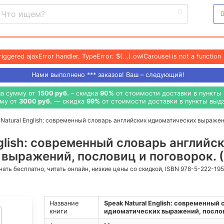
riggered ajaxError handler. TypeError: $(...).owlCarousel is not a function
Нами выполнено
***
заказов! Ваш – следующий!
на сумму от
1500 руб.
– скидка
90%
от стоимости доставки в пункты 
мму от
3000 руб.
— скидка
99%
от стоимости доставки в пункты выда
 Natural English: современный словарь английских идиоматических выраже
glish: современный словарь английс
выражений, пословиц и поговорок. 
ачать бесплатно, читать онлайн, низкие цены со скидкой, ISBN 978-5-222-19
Название
Speak Natural English: современный
книги
идиоматических выражений, послов