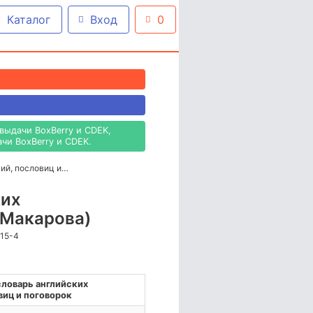
Каталог
Вход
0
выдачи BoxBerry и CDEK,
чи BoxBerry и CDEK.
ний, пословиц и…
ких
(Макарова)
515-4
 словарь английских
иц и поговорок