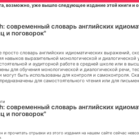
а, возможно, уже вышло следующее издание этой книги и о
ish: современный словарь английских идиом
ц и поговорок"
 не просто словарь английских идиоматических выражений, ско
ия навыков выразительной монологической и диалогической 
стоятельной и аудиторной работе в средней школе или в выс
ены для обучения монологической и диалогической речи, тес
 могут быть использованы для контроля и самоконтроля. Сказ
предназначены для самостоятельного чтения или для письмен
иги
ish: современный словарь английских идиом
ц и поговорок"
н и прочитать отрывки из этого издания на нашем сайте сейчас нево
л.