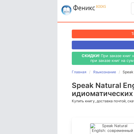
T
СКИДКИ!
При заказе книг 
при заказе книг на су
Главная
Языкознание
Speak
Speak Natural En
идиоматических 
Купить книгу, доставка почтой, ск