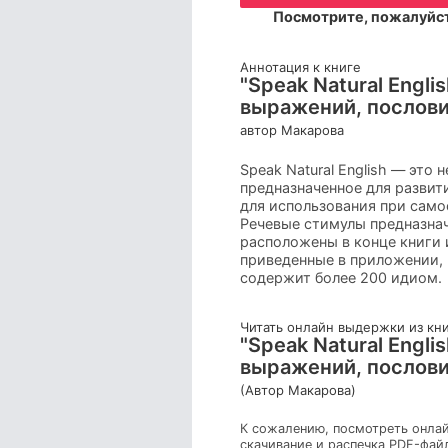
Посмотрите, пожалуйст
Аннотация к книге
"Speak Natural Engl
выражений, послови
автор Макарова
Speak Natural English — это
предназначенное для развит
для использования при само
Речевые стимулы предназнач
расположены в конце книги и
приведенные в приложении, 
содержит более 200 идиом.
Читать онлайн выдержки из кн
"Speak Natural Engl
выражений, послови
(Автор Макарова)
К сожалению, посмотреть онлай
скачивание и распечка PDF-фай