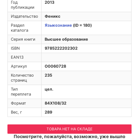
Год
2013
публикации
Издательство
Феникс
Раздел
Языкознание
(ID = 180)
каталога
Серия книги
Высшее образование
ISBN
9785222202302
EAN13
Артикул
O0060728
Количество
235
страниц
Тип
цел.
переплета
Формат
84Х108/32
Вес, г
289
ТОВАРА НЕТ НА СКЛАДЕ
Посмотрите, пожалуйста, возможно, уже вышло