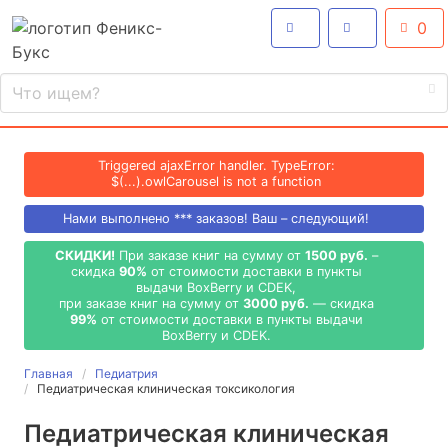
0
Triggered ajaxError handler. TypeError:
$(...).owlCarousel is not a function
Нами выполнено
***
заказов! Ваш – следующий!
СКИДКИ!
При заказе книг на сумму от
1500 руб.
–
скидка
90%
от стоимости доставки в пункты
выдачи BoxBerry и CDEK,
при заказе книг на сумму от
3000 руб.
— скидка
99%
от стоимости доставки в пункты выдачи
BoxBerry и CDEK.
Главная
Педиатрия
Педиатрическая клиническая токсикология
Педиатрическая клиническая