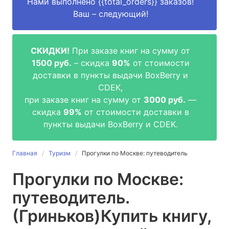
Нами выполнено
{{total_orders}}
заказов!
Ваш – следующий!
СКИДКИ!
При заказе книг на сумму от
1500 руб.
– скидка
90%
от стоимости
доставки в пункты выдачи BoxBerry и
CDEK,
при заказе книг на сумму от
3000 руб.
—
скидка
99%
от стоимости доставки в
пункты выдачи BoxBerry и CDEK.
Главная
Туризм
Прогулки по Москве: путеводитель
Прогулки по Москве:
путеводитель.
(Гриньков)
Купить книгу,