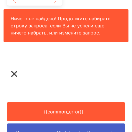
Ничего не найдено! Продолжите набирать
строку запроса, если Вы не успели еще
ничего набрать, или измените запрос.
{{common_error}}