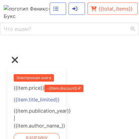
{{total_items}}
Электронная книга
{{item.price}}
-{{item.discount}} ₽
{{item.title_limited}}
{{item.publication_year}}
|
{{item.author_name_}}
В КОРЗИНУ