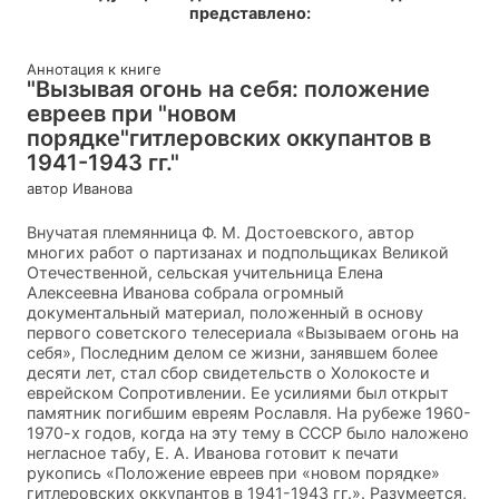
представлено:
Аннотация к книге
"Вызывая огонь на себя: положение
евреев при "новом
порядке"гитлеровских оккупантов в
1941-1943 гг."
автор Иванова
Внучатая племянница Ф. М. Достоевского, автор
многих работ о партизанах и подпольщиках Великой
Отечественной, сельская учительница Елена
Алексеевна Иванова собрала огромный
документальный материал, положенный в основу
первого советского телесериала «Вызываем огонь на
себя», Последним делом се жизни, занявшем более
десяти лет, стал сбор свидетельств о Холокосте и
еврейском Сопротивлении. Ее усилиями был открыт
памятник погибшим евреям Рославля. На рубеже 1960-
1970-х годов, когда на эту тему в СССР было наложено
негласное табу, Е. А. Иванова готовит к печати
рукопись «Положение евреев при «новом порядке»
гитлеровских оккупантов в 1941-1943 гг.». Разумеется,