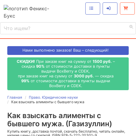
Нами выполнено
заказов! Ваш – следующий!
СКИДКИ!
При заказе книг на сумму от
1500 руб.
–
скидка
90%
от стоимости доставки в пункты
выдачи BoxBerry и CDEK,
при заказе книг на сумму от
3000 руб.
— скидка
99%
от стоимости доставки в пункты выдачи
BoxBerry и CDEK.
Главная
Право. Юридические науки
Как взыскать алименты с бывшего мужа
Как взыскать алименты с
бывшего мужа. (Газизуллин)
Купить книгу, доставка почтой, скачать бесплатно, читать онлайн,
низкие цены со скидкой, ISBN 978-5-222-20301-9