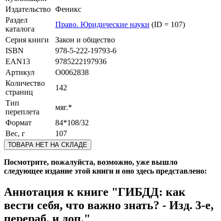
Издательство
Феникс
Раздел
Право. Юридические науки
(ID = 107)
каталога
Серия книги
Закон и общество
ISBN
978-5-222-19793-6
EAN13
9785222197936
Артикул
O0062838
Количество
142
страниц
Тип
мяг.*
переплета
Формат
84*108/32
Вес, г
107
ТОВАРА НЕТ НА СКЛАДЕ
Посмотрите, пожалуйста, возможно, уже вышло
следующее издание этой книги и оно здесь представлено:
Аннотация к книге
"ГИБДД: как
вести себя, что важно знать? - Изд. 3-е,
перераб. и доп."