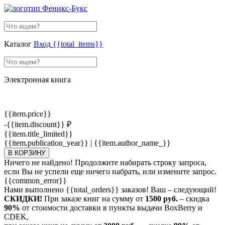
Каталог
Вход
{{total_items}}
Электронная книга
{{item.price}}
-{{item.discount}} ₽
{{item.title_limited}}
{{item.publication_year}} | {{item.author_name_}}
В КОРЗИНУ
Ничего не найдено! Продолжите набирать строку запроса,
если Вы не успели еще ничего набрать, или измените запрос.
{{common_error}}
Нами выполнено
{{total_orders}}
заказов! Ваш – следующий!
СКИДКИ!
При заказе книг на сумму от
1500 руб.
– скидка
90%
от стоимости доставки в пункты выдачи BoxBerry и
CDEK,