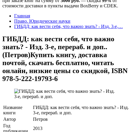
при заказе книг на сумму от
3000 руб.
— скидка
99%
от
стоимости доставки в пункты выдачи BoxBerry и CDEK.
Главная
Право. Юридические науки
ГИБДД: как вести себя, что важно знать? - Изд. 3-е,…
ГИБДД: как вести себя, что важно
знать? - Изд. 3-е, перераб. и доп..
(Петров)
Купить книгу, доставка
почтой, скачать бесплатно, читать
онлайн, низкие цены со скидкой, ISBN
978-5-222-19793-6
Название
ГИБДД: как вести себя, что важно знать? - Изд.
книги
3-е, перераб. и доп.
Автор
Петров
Год
2013
публикации