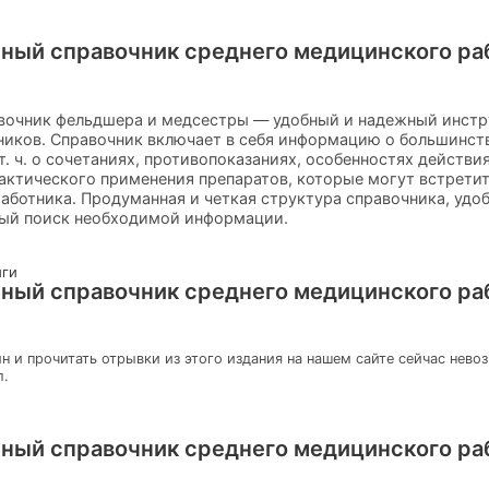
ный справочник среднего медицинского рабо
вочник фельдшера и медсестры — удобный и надежный инстр
ников. Справочник включает в себя информацию о большинс
т. ч. о сочетаниях, противопоказаниях, особенностях действи
рактического применения препаратов, которые могут встрети
аботника. Продуманная и четкая структура справочника, удо
рый поиск необходимой информации.
иги
ный справочник среднего медицинского рабо
н и прочитать отрывки из этого издания на нашем сайте сейчас нево
л.
ный справочник среднего медицинского рабо