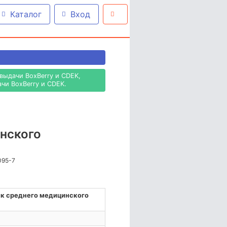
Каталог
Вход
выдачи BoxBerry и CDEK,
чи BoxBerry и CDEK.
нского
095-7
к среднего медицинского