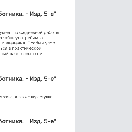
тника. - Изд. 5-е"
умент повседневной работы
тве общеупотребимых
я и введения. Особый упор
ться в практической
бный набор ссылок и
тника. - Изд. 5-е"
зможно, а также недоступно
тника. - Изд. 5-е"