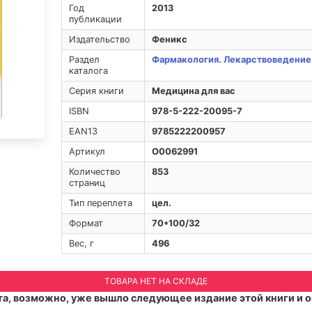
Год
2013
публикации
Издательство
Феникс
Раздел
Фармакология. Лекарствоведение
каталога
Серия книги
Медицина для вас
ISBN
978-5-222-20095-7
EAN13
9785222200957
Артикул
O0062991
Количество
853
страниц
Тип переплета
цел.
Формат
70*100/32
Вес, г
496
ТОВАРА НЕТ НА СКЛАДЕ
а, возможно, уже вышло следующее издание этой книги и о