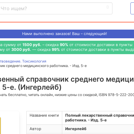
Нами выполнено
заказов! Ваш – следующий!
на сумму от
1500 руб.
– скидка
90%
от стоимости доставки в пункты 
мму от
3000 руб.
— скидка
99%
от стоимости доставки в пункты выда
твоведение. Токсикология
к среднего медицинского работника. - Изд. 5-е
венный справочник среднего медици
 5-е. (Ингерлейб)
ачать бесплатно, читать онлайн, низкие цены со скидкой, ISBN 978-5-222-20
Название книги
Полный лекарственный справочни
работника. - Изд. 5-е
Автор
Ингерлейб