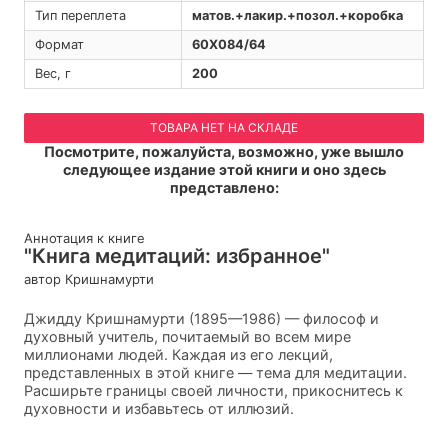
Тип переплета
матов.+лакир.+позол.+коробка
Формат
60Х084/64
Вес, г
200
ТОВАРА НЕТ НА СКЛАДЕ
Посмотрите, пожалуйста, возможно, уже вышло
следующее издание этой книги и оно здесь
представлено:
Аннотация к книге
"Книга медитаций: избранное"
автор Кришнамурти
Джидду Кришнамурти (1895—1986) — философ и
духовный учитель, почитаемый во всем мире
миллионами людей. Каждая из его лекций,
представленных в этой книге — тема для медитации.
Расширьте границы своей личности, прикоснитесь к
духовности и избавьтесь от иллюзий.