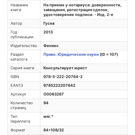
Название
На приеме у нотариуса: доверенности,
книги
завещания, регистрация сделок,
удостоверение подписи. - Изд. 2-е
Автор
Гусев
Год
2013
публикации
Издательство
Феникс
Раздел
Право. Юридические науки
(ID = 107)
каталога
Серия книги
Консультирует юрист
ISBN
978-5-222-20764-2
EAN13
9785222207642
Артикул
O0063267
Количество
94
страниц
Тип
мяг.*
переплета
Формат
84*108/32