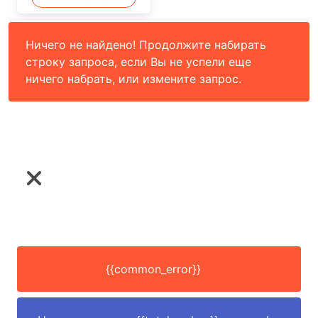
Ничего не найдено! Продолжите набирать
строку запроса, если Вы не успели еще
ничего набрать, или измените запрос.
{{common_error}}