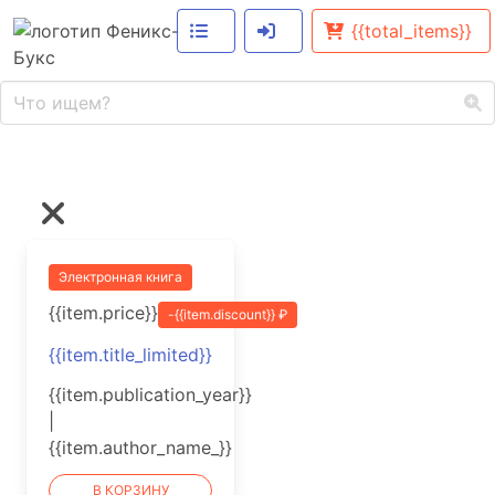
{{total_items}}
Электронная книга
{{item.price}}
-{{item.discount}} ₽
{{item.title_limited}}
{{item.publication_year}}
|
{{item.author_name_}}
В КОРЗИНУ