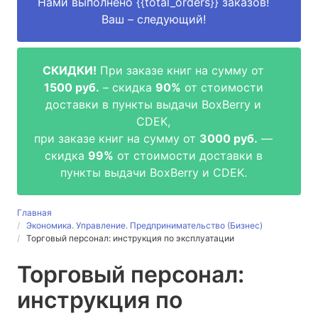
Нами выполнено
{{total_orders}}
заказов!
Ваш – следующий!
СКИДКИ!
При заказе книг на сумму от
1500 руб.
– скидка
90%
от стоимости
доставки в пункты выдачи BoxBerry и
CDEK,
при заказе книг на сумму от
3000 руб.
—
скидка
99%
от стоимости доставки в
пункты выдачи BoxBerry и CDEK.
Главная
Экономика. Управление. Предпринимательство (Бизнес)
Торговый персонал: инструкция по эксплуатации
Торговый персонал:
инструкция по