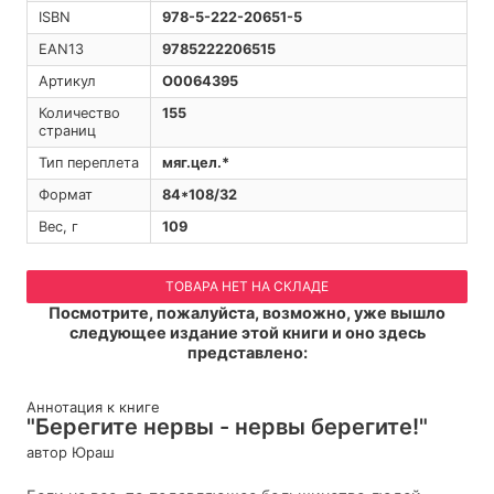
ISBN
978-5-222-20651-5
EAN13
9785222206515
Артикул
O0064395
Количество
155
страниц
Тип переплета
мяг.цел.*
Формат
84*108/32
Вес, г
109
ТОВАРА НЕТ НА СКЛАДЕ
Посмотрите, пожалуйста, возможно, уже вышло
следующее издание этой книги и оно здесь
представлено:
Аннотация к книге
"Берегите нервы - нервы берегите!"
автор Юраш