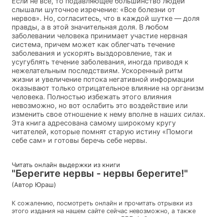
Если не все, то подавляющее большинство людей
слышали шуточное изречение: «Все болезни от
нервов». Но, согласитесь, что в каждой шутке — доля
правды, а в этой значительная доля. В любом
заболевании человека принимает участие нервная
система, причем может как облегчать течение
заболевания и ускорять выздоровление, так и
усугублять течение заболевания, иногда приводя к
нежелательным последствиям. Ускоренный ритм
жизни и увеличение потока негативной информации
оказывают только отрицательное влияние на организм
человека. Полностью избежать этого влияния
невозможно, но вот ослабить это воздействие или
изменить свое отношение к нему вполне в наших силах.
Эта книга адресована самому широкому кругу
читателей, которые помнят старую истину «Помоги
себе сам» и готовы беречь себе нервы.
Читать онлайн выдержки из книги
"Берегите нервы - нервы берегите!"
(Автор Юраш)
К сожалению, посмотреть онлайн и прочитать отрывки из
этого издания на нашем сайте сейчас невозможно, а также