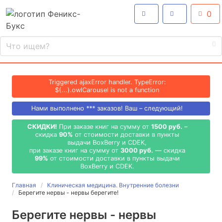
0
Triggered ajaxError handler. TypeError:
$(...).owlCarousel is not a function
Нами выполнено
***
заказов! Ваш – следующий!
СКИДКИ!
При заказе книг на сумму от
1500 руб.
–
скидка
90%
от стоимости доставки в пункты
выдачи BoxBerry и CDEK,
при заказе книг на сумму от
3000 руб.
— скидка
99%
от стоимости доставки в пункты выдачи
BoxBerry и CDEK.
Главная
Клиническая медицина. Внутренние болезни
Берегите нервы - нервы берегите!
Берегите нервы - нервы