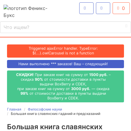
0
Triggered ajaxError handler. TypeError:
$(...).owlCarousel is not a function
Нами выполнено
***
заказов! Ваш – следующий!
СКИДКИ!
При заказе книг на сумму от
1500 руб.
–
скидка
90%
от стоимости доставки в пункты
выдачи BoxBerry и CDEK,
при заказе книг на сумму от
3000 руб.
— скидка
99%
от стоимости доставки в пункты выдачи
BoxBerry и CDEK.
Главная
Философские науки
Большая книга славянских гаданий и предсказаний
Большая книга славянских