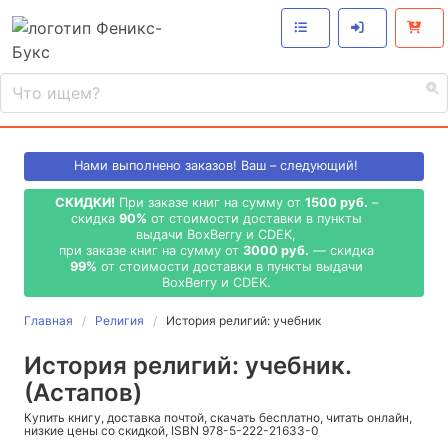
Нами выполнено
заказов! Ваш – следующий!
СКИДКИ!
При заказе книг на сумму от
1500 руб.
–
скидка
90%
от стоимости доставки в пункты
выдачи BoxBerry и CDEK,
при заказе книг на сумму от
3000 руб.
— скидка
99%
от стоимости доставки в пункты выдачи
BoxBerry и CDEK.
Главная
Религия
История религий: учебник
История религий: учебник.
(Астапов)
Купить книгу, доставка почтой, скачать бесплатно, читать онлайн,
низкие цены со скидкой, ISBN 978-5-222-21633-0