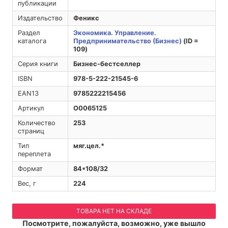
публикации
Издательство
Феникс
Раздел
Экономика. Управление.
каталога
Предпринимательство (Бизнес)
(ID =
109)
Серия книги
Бизнес-бестселлер
ISBN
978-5-222-21545-6
EAN13
9785222215456
Артикул
O0065125
Количество
253
страниц
Тип
мяг.цел.*
переплета
Формат
84*108/32
Вес, г
224
ТОВАРА НЕТ НА СКЛАДЕ
Посмотрите, пожалуйста, возможно, уже вышло