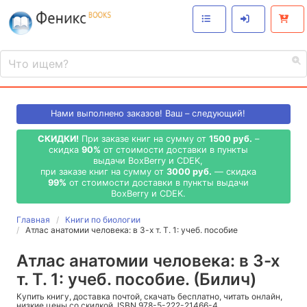
Нами выполнено
заказов! Ваш – следующий!
СКИДКИ!
При заказе книг на сумму от
1500 руб.
–
скидка
90%
от стоимости доставки в пункты
выдачи BoxBerry и CDEK,
при заказе книг на сумму от
3000 руб.
— скидка
99%
от стоимости доставки в пункты выдачи
BoxBerry и CDEK.
Главная
Книги по биологии
Атлас анатомии человека: в 3-х т. Т. 1: учеб. пособие
Атлас анатомии человека: в 3-х
т. Т. 1: учеб. пособие. (Билич)
Купить книгу, доставка почтой, скачать бесплатно, читать онлайн,
низкие цены со скидкой, ISBN 978-5-222-21466-4