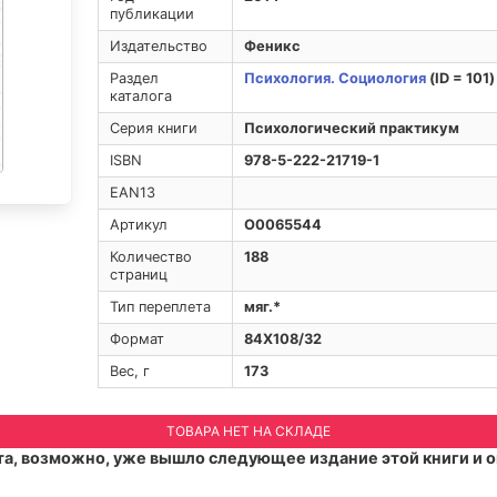
публикации
Издательство
Феникс
Раздел
Психология. Социология
(ID = 101)
каталога
Серия книги
Психологический практикум
ISBN
978-5-222-21719-1
EAN13
Артикул
O0065544
Количество
188
страниц
Тип переплета
мяг.*
Формат
84Х108/32
Вес, г
173
ТОВАРА НЕТ НА СКЛАДЕ
а, возможно, уже вышло следующее издание этой книги и о