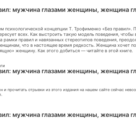
вил: мужчина глазами женщины, женщина г
м психологической концепции Т. Трофименко «Без правил». 
ресует всех. Как выстроить такую модель поведения, чтобы 
а рамки правил и навязанных стереотипов поведения, преодол
енщинам, что в настоящее время редкость. Женщина хочет п
щую» женщину. Как этого добиться — читайте в этой книге.
иги
вил: мужчина глазами женщины, женщина г
н и прочитать отрывки из этого издания на нашем сайте сейчас нево
л.
вил: мужчина глазами женщины, женщина г