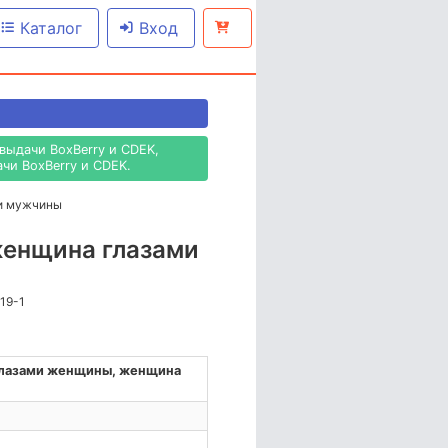
Каталог
Вход
выдачи BoxBerry и CDEK,
чи BoxBerry и CDEK.
ми мужчины
женщина глазами
719-1
глазами женщины, женщина