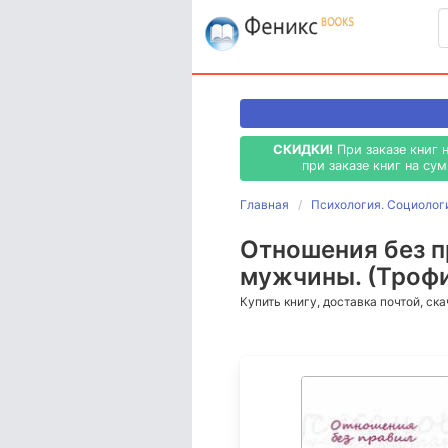
СКИДКИ!
При заказе книг 
при заказе книг на су
Главная
Психология. Социолог
Отношения без п
мужчины. (Троф
Купить книгу, доставка почтой, ск