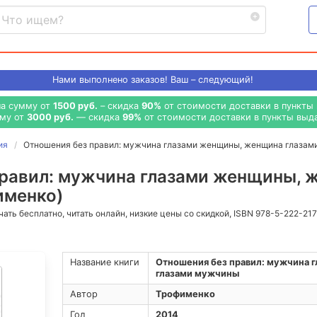
Нами выполнено
заказов! Ваш – следующий!
на сумму от
1500 руб.
– скидка
90%
от стоимости доставки в пункты 
мму от
3000 руб.
— скидка
99%
от стоимости доставки в пункты выда
ия
Отношения без правил: мужчина глазами женщины, женщина глаза
равил: мужчина глазами женщины, 
именко)
ачать бесплатно, читать онлайн, низкие цены со скидкой, ISBN 978-5-222-21
Название книги
Отношения без правил: мужчина 
глазами мужчины
Автор
Трофименко
Год
2014