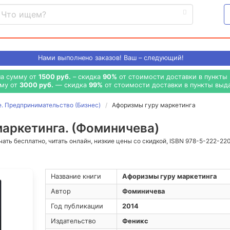
Нами выполнено
заказов! Ваш – следующий!
на сумму от
1500 руб.
– скидка
90%
от стоимости доставки в пункты 
мму от
3000 руб.
— скидка
99%
от стоимости доставки в пункты выда
е. Предпринимательство (Бизнес)
Афоризмы гуру маркетинга
аркетинга. (Фоминичева)
ачать бесплатно, читать онлайн, низкие цены со скидкой, ISBN 978-5-222-22
Название книги
Афоризмы гуру маркетинга
Автор
Фоминичева
Год публикации
2014
Издательство
Феникс