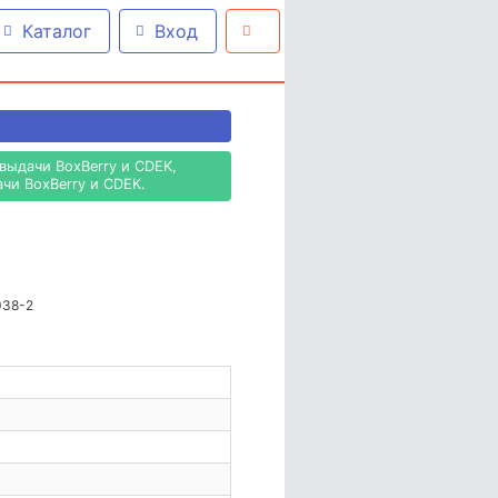
Каталог
Вход
выдачи BoxBerry и CDEK,
чи BoxBerry и CDEK.
038-2