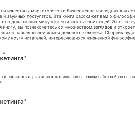
аты известных маркетологов и бизнесменов последних двух ст
в и заумных постулатов. Эта книга расскажет вам о философ
атно доказавших миру эффективность своих идей. Это - не пу
я книгу, вы познакомитесь со множеством взглядов и откроет
щих в повседневной жизни делового человека. Сборник буде
кому кругу читателей, интересующихся жизненной философие
иги
кетинга"
н и прочитать отрывки из этого издания на нашем сайте сейчас нево
л.
кетинга"