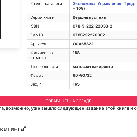
Раздел каталога
Экономика. Управление. Предп
= 109)
Серия книги
Вершина успеха
ISBN
978-5-222-22038-2
EAN13
9785222220382
Артикул
O0065822
Количество
188
страниц
Тип переплета
матовая+лакировка
Формат
60*90/32
Вес, г
165
ТОВАРА НЕТ НА СКЛАДЕ
а, возможно, уже вышло следующее издание этой книги и о
кетинга"