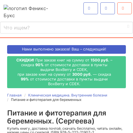
Нами выполнено
заказов! Ваш – следующий!
СКИДКИ!
При заказе книг на сумму от
1500 руб.
–
скидка
90%
от стоимости доставки в пункты
выдачи BoxBerry и CDEK,
при заказе книг на сумму от
3000 руб.
— скидка
99%
от стоимости доставки в пункты выдачи
BoxBerry и CDEK.
Главная
Клиническая медицина. Внутренние болезни
Питание и фитотерапия для беременных
Питание и фитотерапия для
беременных. (Сергеева)
Купить книгу, доставка почтой, скачать бесплатно, читать онлайн,
низкие цены со скидкой, ISBN 978-5-222-21907-2