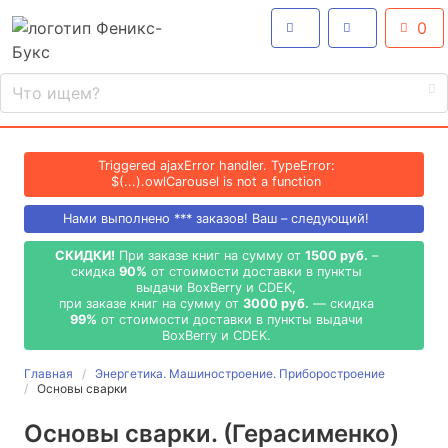
0
Triggered ajaxError handler. TypeError:
$(...).owlCarousel is not a function
Нами выполнено
***
заказов! Ваш – следующий!
СКИДКИ!
При заказе книг на сумму от
1500 руб.
–
скидка
90%
от стоимости доставки в пункты
выдачи BoxBerry и CDEK,
при заказе книг на сумму от
3000 руб.
— скидка
99%
от стоимости доставки в пункты выдачи
BoxBerry и CDEK.
Главная
Энергетика. Машиностроение. Приборостроение
Основы сварки
Основы сварки. (Герасименко)