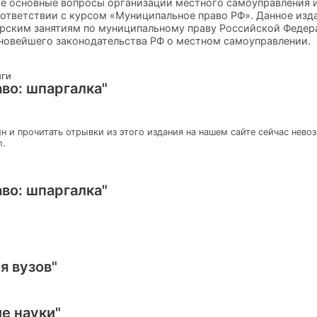
се основные вопросы организации местного самоуправления 
ответствии с курсом «Муниципальное право РФ». Данное изд
арским занятиям по муниципальному праву Российской Федер
новейшего законодательства РФ о местном самоуправлении.
иги
во: шпаргалка"
н и прочитать отрывки из этого издания на нашем сайте сейчас нево
л.
во: шпаргалка"
я вузов"
е науки"