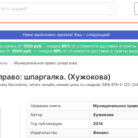
Нами выполнено
заказов! Ваш – следующий!
на сумму от
1500 руб.
– скидка
90%
от стоимости доставки в пункты 
мму от
3000 руб.
— скидка
99%
от стоимости доставки в пункты выда
ауки
Муниципальное право: шпаргалка
раво: шпаргалка. (Хужокова)
ачать бесплатно, читать онлайн, низкие цены со скидкой, ISBN 978-5-222-22
Название книги
Муниципальное право
Автор
Хужокова
Год публикации
2014
Издательство
Феникс