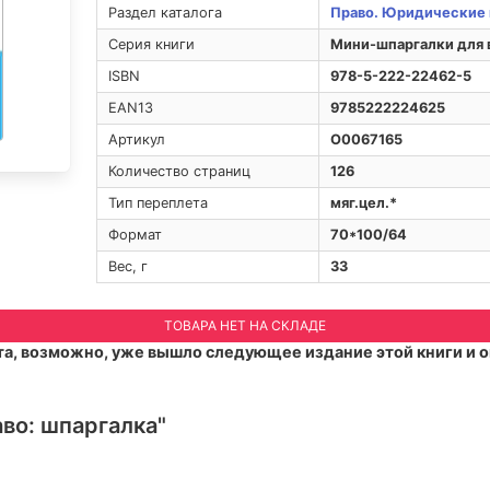
Раздел каталога
Право. Юридические 
Серия книги
Мини-шпаргалки для 
ISBN
978-5-222-22462-5
EAN13
9785222224625
Артикул
O0067165
Количество страниц
126
Тип переплета
мяг.цел.*
Формат
70*100/64
Вес, г
33
ТОВАРА НЕТ НА СКЛАДЕ
а, возможно, уже вышло следующее издание этой книги и о
во: шпаргалка"