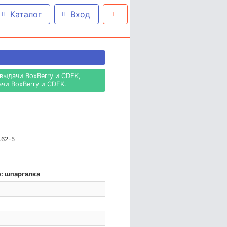
Каталог
Вход
выдачи BoxBerry и CDEK,
чи BoxBerry и CDEK.
462-5
: шпаргалка