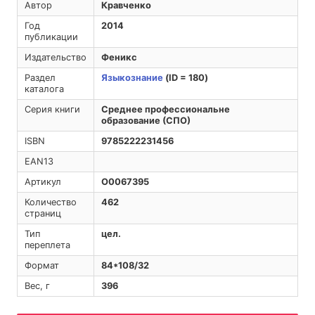
Автор
Кравченко
Год
2014
публикации
Издательство
Феникс
Раздел
Языкознание
(ID = 180)
каталога
Серия книги
Среднее профессиональне
образование (СПО)
ISBN
9785222231456
EAN13
Артикул
O0067395
Количество
462
страниц
Тип
цел.
переплета
Формат
84*108/32
Вес, г
396