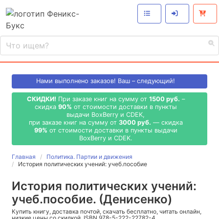
Нами выполнено
заказов! Ваш – следующий!
СКИДКИ!
При заказе книг на сумму от
1500 руб.
–
скидка
90%
от стоимости доставки в пункты
выдачи BoxBerry и CDEK,
при заказе книг на сумму от
3000 руб.
— скидка
99%
от стоимости доставки в пункты выдачи
BoxBerry и CDEK.
Главная
Политика. Партии и движения
История политических учений: учеб.пособие
История политических учений:
учеб.пособие. (Денисенко)
Купить книгу, доставка почтой, скачать бесплатно, читать онлайн,
низкие цены со скидкой, ISBN 978-5-222-22782-4