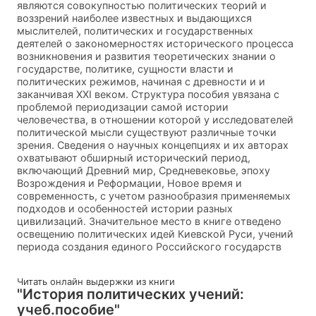
являются совокупностью политических теорий и
воззрений наиболее известных и выдающихся
мыслителей, политических и государственных
деятелей о закономерностях исторического процесса
возникновения и развития теоретических знании о
государстве, политике, сущности власти и
политических режимов, начиная с древности и и
заканчивая XXI веком. Структура пособия увязана с
проблемой периодизации самой истории
человечества, в oтношении которой у исследователей
политической мысли существуют различные точки
зрения. Сведения о научных концепциях и их авторах
охватывают обширный исторический период,
включающий Древний мир, Средневековье, эпоху
Возрождения и Реформации, Новое время и
современность, с учетом разнообразия применяемых
подходов и особенностей истории разных
цивилизаций. Значительное место в книге oтведено
освещению политических идей Киевской Руси, учений
периода создания единого Российского государств
Читать онлайн выдержки из книги
"История политических учений:
учеб.пособие"