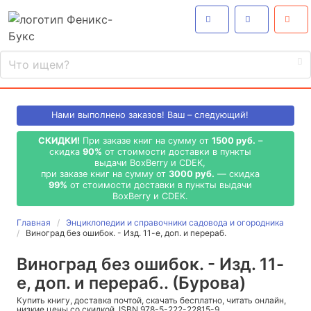
Нами выполнено
заказов! Ваш – следующий!
СКИДКИ!
При заказе книг на сумму от
1500 руб.
–
скидка
90%
от стоимости доставки в пункты
выдачи BoxBerry и CDEK,
при заказе книг на сумму от
3000 руб.
— скидка
99%
от стоимости доставки в пункты выдачи
BoxBerry и CDEK.
Главная
Энциклопедии и справочники садовода и огородника
Виноград без ошибок. - Изд. 11-е, доп. и перераб.
Виноград без ошибок. - Изд. 11-
е, доп. и перераб.. (Бурова)
Купить книгу, доставка почтой, скачать бесплатно, читать онлайн,
низкие цены со скидкой, ISBN 978-5-222-22815-9