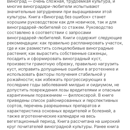
Виноград — очень сложная, трудоемкая культура, и
многие виноградари-любители испытывают
значительные затруднении при выращивании этой
культуры. Книга «Виноград без ошибок» станет
хорошим руководством как для новичков, так и для
виноградарей-любителей со стажем. Руководство
составлено в соответствии с запросами
виноградарей-любителей. Книги содержит следующие
рекомендации: как правильно распланировать участок,
где и как разместить солнцелюбивые виноградные
растения; как вырастить собственные саженцы,
посадить и сформировать виноградный куст,
произвести грамотную обрезку, правильно нагрузить
куст, исправить допущенные ошибки в aгpoтехнике и
использовать факторы получения стабильной у
рожайности; как избежать прогрессирующих в
последние годы заболеваний милдью и оидиумом, не
допустить повреждения лозы вредителями и опасным
карантинным поражением — филлоксерой. В книге
приведены список районированных и перспективных
сортов, перечень разрешенных препаратов и
характеристика основных вредителей и болезней, а
также агротехнические календари на весь
вегетационный период. Книга рассчитана на широкий
круг почитателей виноградной культуры. Ранее книга