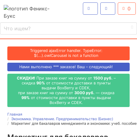
0
Triggered ajaxError handler. TypeError:
$(...).owlCarousel is not a function
Нами выполнено
***
заказов! Ваш – следующий!
СКИДКИ!
При заказе книг на сумму от
1500 руб.
–
скидка
90%
от стоимости доставки в пункты
выдачи BoxBerry и CDEK,
при заказе книг на сумму от
3000 руб.
— скидка
99%
от стоимости доставки в пункты выдачи
BoxBerry и CDEK.
Главная
Экономика. Управление. Предпринимательство (Бизнес)
Маркетинг для бакалавров менеджмента и экономики: учеб. пособие