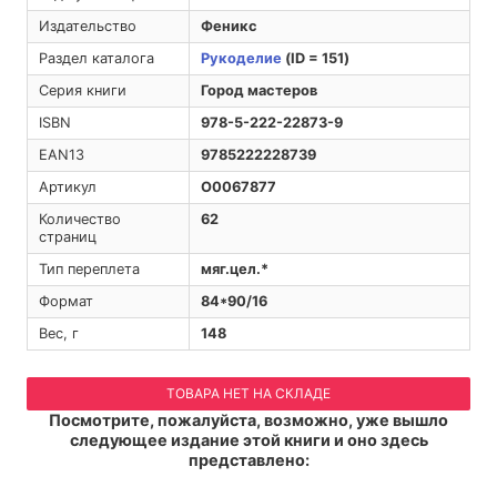
Издательство
Феникс
Раздел каталога
Рукоделие
(ID = 151)
Серия книги
Город мастеров
ISBN
978-5-222-22873-9
EAN13
9785222228739
Артикул
O0067877
Количество
62
страниц
Тип переплета
мяг.цел.*
Формат
84*90/16
Вес, г
148
ТОВАРА НЕТ НА СКЛАДЕ
Посмотрите, пожалуйста, возможно, уже вышло
следующее издание этой книги и оно здесь
представлено: