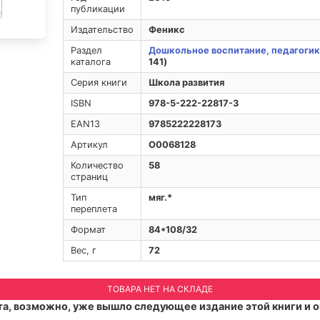
публикации
Издательство
Феникс
Раздел
Дошкольное воспитание, педагогик
каталога
141)
Серия книги
Школа развития
ISBN
978-5-222-22817-3
EAN13
9785222228173
Артикул
O0068128
Количество
58
страниц
Тип
мяг.*
переплета
Формат
84*108/32
Вес, г
72
ТОВАРА НЕТ НА СКЛАДЕ
а, возможно, уже вышло следующее издание этой книги и о