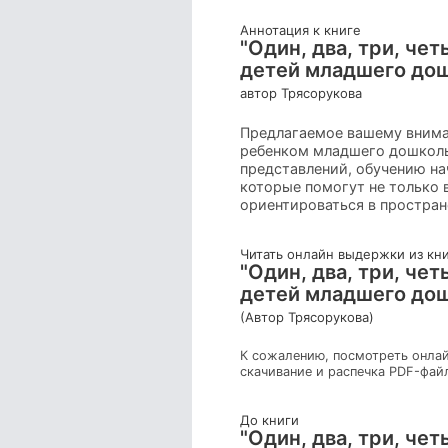
Аннотация к книге
"Один, два, три, че
детей младшего дош
автор Трясорукова
Предлагаемое вашему внима
ребенком младшего дошколь
представлений, обучению на
которые помогут не только 
ориентироваться в простран
Читать онлайн выдержки из кн
"Один, два, три, че
детей младшего дош
(Автор Трясорукова)
К сожалению, посмотреть онлай
скачивание и распечка PDF-фай
До книги
"Один, два, три, че