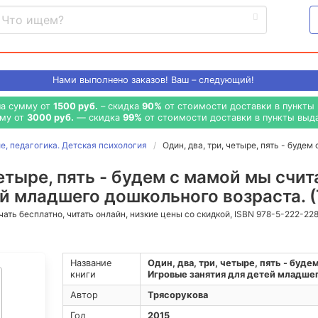
Нами выполнено
заказов! Ваш – следующий!
на сумму от
1500 руб.
– скидка
90%
от стоимости доставки в пункты 
мму от
3000 руб.
— скидка
99%
от стоимости доставки в пункты выда
, педагогика. Детская психология
Один, два, три, четыре, пять - буде
четыре, пять - будем с мамой мы счи
ей младшего дошкольного возраста. 
ачать бесплатно, читать онлайн, низкие цены со скидкой, ISBN 978-5-222-22
Название
Один, два, три, четыре, пять - буде
книги
Игровые занятия для детей младше
Автор
Трясорукова
Год
2015