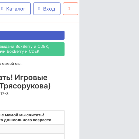
Каталог
Вход
выдачи BoxBerry и CDEK,
чи BoxBerry и CDEK.
м с мамой мы…
тать! Игровые
(Трясорукова)
817-3
м с мамой мы считать!
го дошкольного возраста