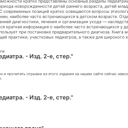
зможности кратко представлены основные разделы педиатрии
ериода новорожденности детей раннего возраста, детей млад
С современных позиций кратко освещаются вопросы этиологии
знен, наиболее часто встречающихся в детском возрасте. Отд
нней диагностики, лечения и организации ухода — наследст
тся краткая информация о наиболее часто встречающихся у д
пользует при постановке предварительного диагноза. Книга м
щей практики, участковых педиатров, а также для широкого к
иги
диатра. - Изд. 2-е, стер."
н и прочитать отрывки из этого издания на нашем сайте сейчас нево
л.
диатра. - Изд. 2-е, стер."