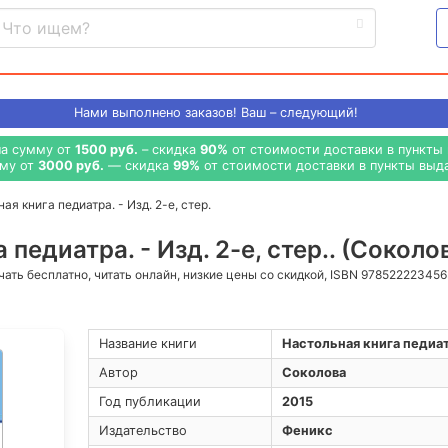
Нами выполнено
заказов! Ваш – следующий!
на сумму от
1500 руб.
– скидка
90%
от стоимости доставки в пункты 
мму от
3000 руб.
— скидка
99%
от стоимости доставки в пункты выда
ая книга педиатра. - Изд. 2-е, стер.
педиатра. - Изд. 2-е, стер.. (Соколо
ачать бесплатно, читать онлайн, низкие цены со скидкой, ISBN 97852222345
Название книги
Настольная книга педиатр
Автор
Соколова
Год публикации
2015
Издательство
Феникс