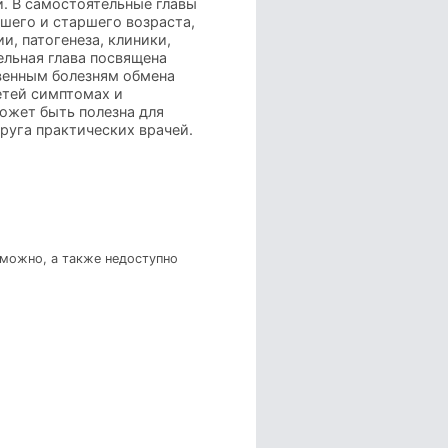
. В самостоятельные главы
шего и старшего возраста,
, патогенеза, клиники,
ельная глава посвящена
венным болезням обмена
етей симптомах и
ожет быть полезна для
руга практических врачей.
зможно, а также недоступно