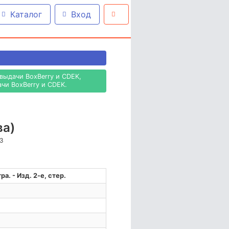
Каталог
Вход
выдачи BoxBerry и CDEK,
чи BoxBerry и CDEK.
ва)
63
а. - Изд. 2-е, стер.