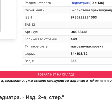
Раздел каталога
Педиатрия
(ID = 136)
Серия книги
Библиотека практикующ
ISBN
9785222234563
EAN13
Артикул
O0068418
Количество страниц
443
Тип переплета
матовая+лакировка
Формат
84*108/32
Вес, г
355
ТОВАРА НЕТ НА СКЛАДЕ
а, возможно, уже вышло следующее издание этой книги и о
диатра. - Изд. 2-е, стер."