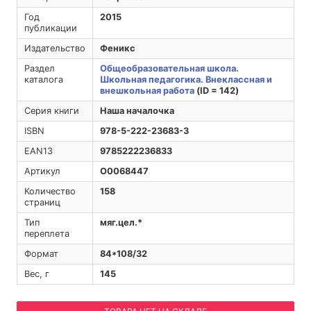
Год
2015
публикации
Издательство
Феникс
Раздел
Общеобразовательная школа.
каталога
Школьная педагогика. Внеклассная и
внешкольная работа
(ID = 142)
Серия книги
Наша началочка
ISBN
978-5-222-23683-3
EAN13
9785222236833
Артикул
O0068447
Количество
158
страниц
Тип
мяг.цел.*
переплета
Формат
84*108/32
Вес, г
145