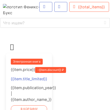
{{total_items}}
Электронная книга
{{item.price}}
-{{item.discount}} ₽
{{item.title_limited}}
{{item.publication_year}}
|
{{item.author_name_}}
В КОРЗИНУ