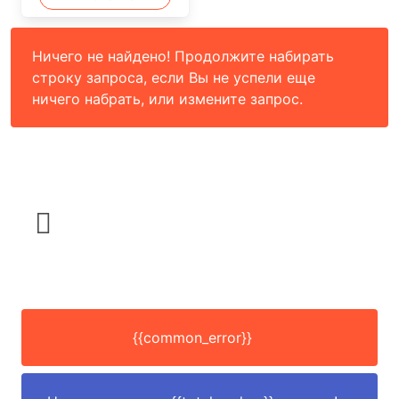
Ничего не найдено! Продолжите набирать
строку запроса, если Вы не успели еще
ничего набрать, или измените запрос.
{{common_error}}