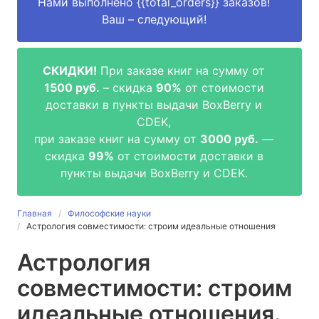
Нами выполнено
{{total_orders}}
заказов!
Ваш – следующий!
СКИДКИ!
При заказе книг на сумму от
1500 руб.
– скидка
90%
от стоимости
доставки в пункты выдачи BoxBerry и
CDEK,
при заказе книг на сумму от
3000 руб.
—
скидка
99%
от стоимости доставки в
пункты выдачи BoxBerry и CDEK.
Главная
Философские науки
Астрология совместимости: строим идеальные отношения
Астрология
совместимости: строим
идеальные отношения.