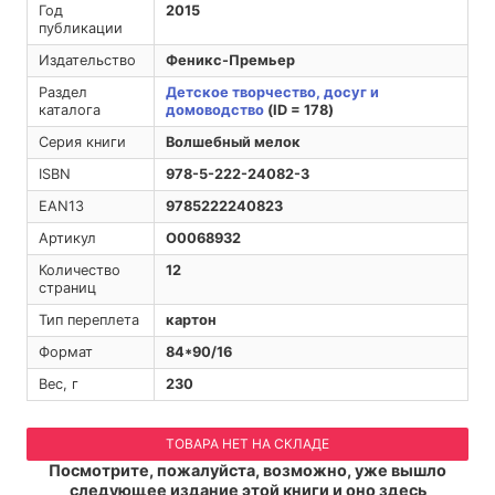
Год
2015
публикации
Издательство
Феникс-Премьер
Раздел
Детское творчество, досуг и
каталога
домоводство
(ID = 178)
Серия книги
Волшебный мелок
ISBN
978-5-222-24082-3
EAN13
9785222240823
Артикул
O0068932
Количество
12
страниц
Тип переплета
картон
Формат
84*90/16
Вес, г
230
ТОВАРА НЕТ НА СКЛАДЕ
Посмотрите, пожалуйста, возможно, уже вышло
следующее издание этой книги и оно здесь