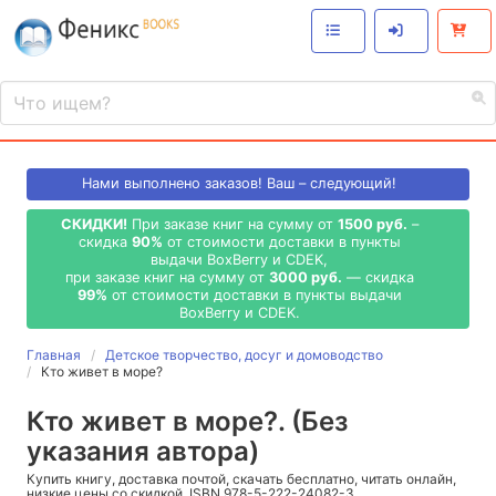
Нами выполнено
заказов! Ваш – следующий!
СКИДКИ!
При заказе книг на сумму от
1500 руб.
–
скидка
90%
от стоимости доставки в пункты
выдачи BoxBerry и CDEK,
при заказе книг на сумму от
3000 руб.
— скидка
99%
от стоимости доставки в пункты выдачи
BoxBerry и CDEK.
Главная
Детское творчество, досуг и домоводство
Кто живет в море?
Кто живет в море?. (Без
указания автора)
Купить книгу, доставка почтой, скачать бесплатно, читать онлайн,
низкие цены со скидкой, ISBN 978-5-222-24082-3